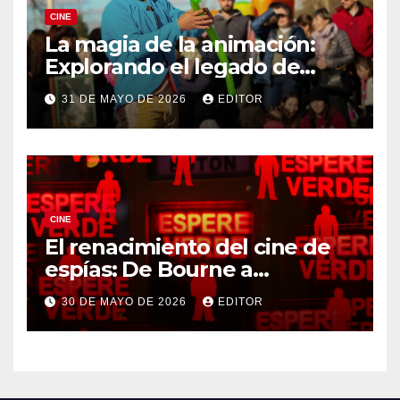
CINE
La magia de la animación:
Explorando el legado de
DreamWorks
31 DE MAYO DE 2026
EDITOR
CINE
El renacimiento del cine de
espías: De Bourne a
Treadstone
30 DE MAYO DE 2026
EDITOR