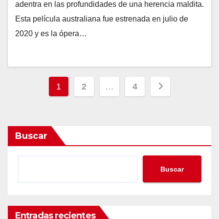
adentra en las profundidades de una herencia maldita.
Esta película australiana fue estrenada en julio de
2020 y es la ópera…
Paginación
1
2
…
4
de
entradas
Buscar
Buscar
Entradas recientes