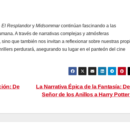
o
El Resplandor
y
Midsommar
continúan fascinando a las
umana. A través de narrativas complejas y atmósferas
, sino que también nos invitan a reflexionar sobre nuestras prop
rillers perdurará, asegurando su lugar en el panteón del cine
ción: De
La Narrativa Épica de la Fantasía: De
Señor de los Anillos a Harry Potte