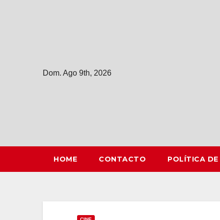
Saltar
al
contenido
Dom. Ago 9th, 2026
HOME
CONTACTO
POLÍTICA DE
CINE