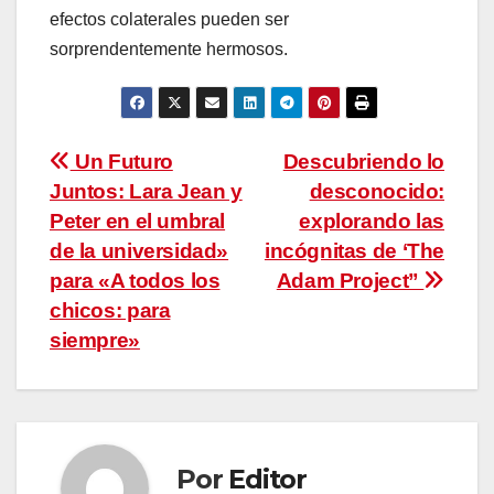
efectos colaterales pueden ser
sorprendentemente hermosos.
Navegación
Un Futuro
Descubriendo lo
Juntos: Lara Jean y
desconocido:
de
Peter en el umbral
explorando las
entradas
de la universidad»
incógnitas de ‘The
para «A todos los
Adam Project”
chicos: para
siempre»
Por
Editor