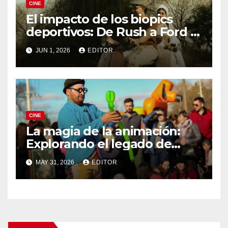
CINE
El impacto de los biopics
deportivos: De Rush a Ford v
Ferrari
JUN 1, 2026
EDITOR
CINE
La magia de la animación:
Explorando el legado de
DreamWorks
MAY 31, 2026
EDITOR