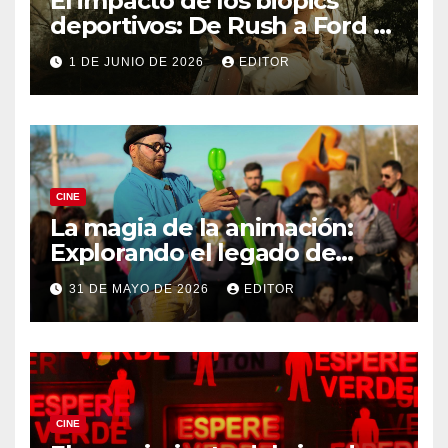
El impacto de los biopics
deportivos: De Rush a Ford v
Ferrari
1 DE JUNIO DE 2026
EDITOR
CINE
La magia de la animación:
Explorando el legado de
DreamWorks
31 DE MAYO DE 2026
EDITOR
CINE