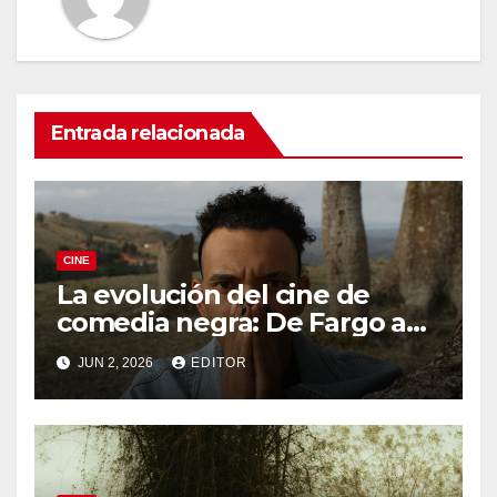
Entrada relacionada
CINE
La evolución del cine de
comedia negra: De Fargo a
Knives Out
JUN 2, 2026
EDITOR