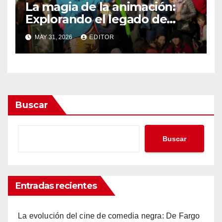
La magia de la animación:
Explorando el legado de
DreamWorks
MAY 31, 2026
EDITOR
Buscar
Buscar
Entradas recientes
La evolución del cine de comedia negra: De Fargo