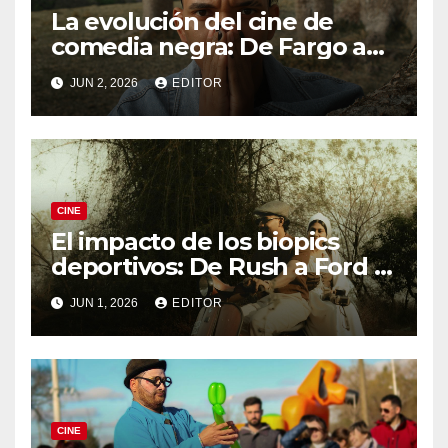
La evolución del cine de
comedia negra: De Fargo a
Knives Out
JUN 2, 2026
EDITOR
CINE
El impacto de los biopics
deportivos: De Rush a Ford v
Ferrari
JUN 1, 2026
EDITOR
CINE