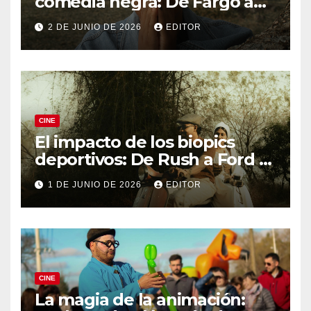
comedia negra: De Fargo a
Knives Out
2 DE JUNIO DE 2026
EDITOR
CINE
El impacto de los biopics
deportivos: De Rush a Ford v
Ferrari
1 DE JUNIO DE 2026
EDITOR
CINE
La magia de la animación: