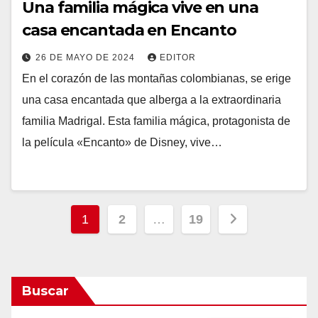
Una familia mágica vive en una
casa encantada en Encanto
26 DE MAYO DE 2024
EDITOR
En el corazón de las montañas colombianas, se erige
una casa encantada que alberga a la extraordinaria
familia Madrigal. Esta familia mágica, protagonista de
la película «Encanto» de Disney, vive…
Paginación
1
2
…
19
de
entradas
Buscar