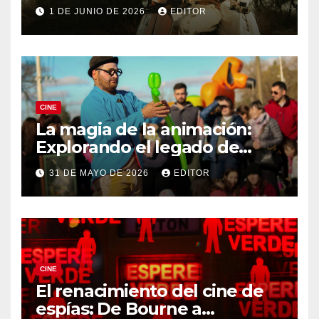
Ferrari
1 DE JUNIO DE 2026
EDITOR
CINE
La magia de la animación:
Explorando el legado de
DreamWorks
31 DE MAYO DE 2026
EDITOR
CINE
El renacimiento del cine de
espías: De Bourne a