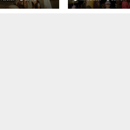
sh a Ford v
legado de
rari
DreamWorks