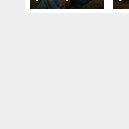
Knives Out
Ru
Fer