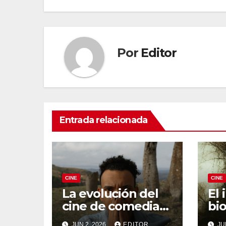
de
entradas
Por
Editor
Entrada relacionada
CINE
CINE
La evolución del
El 
cine de comedia
bio
negra: De Fargo a
de
JUN 2, 2026
EDITOR
JU