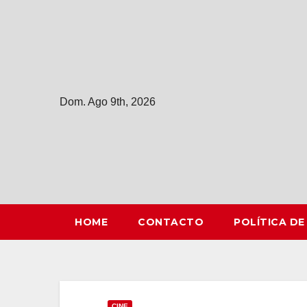
Saltar
al
contenido
Dom. Ago 9th, 2026
HOME
CONTACTO
POLÍTICA DE
CINE