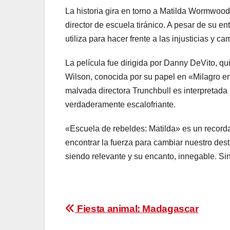
La historia gira en torno a Matilda Wormwood
director de escuela tiránico. A pesar de su e
utiliza para hacer frente a las injusticias y c
La película fue dirigida por Danny DeVito, q
Wilson, conocida por su papel en «Milagro en l
malvada directora Trunchbull es interpretad
verdaderamente escalofriante.
«Escuela de rebeldes: Matilda» es un recorda
encontrar la fuerza para cambiar nuestro des
siendo relevante y su encanto, innegable. Sin 
Navegación
Fiesta animal: Madagascar