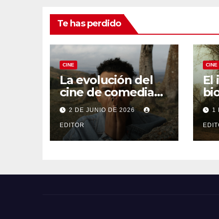
Te has perdido
CINE
CINE
La evolución del
El
cine de comedia
bi
negra: De Fargo a
De
2 DE JUNIO DE 2026
1
Knives Out
Fer
EDITOR
EDI