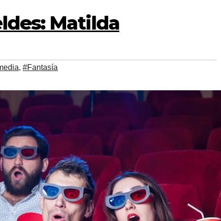
ldes: Matilda
media
,
#Fantasía