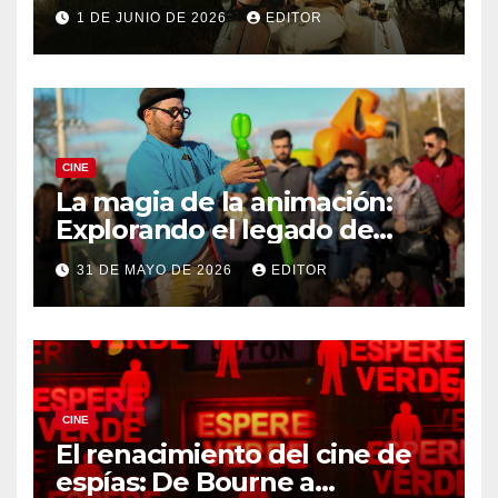
Ferrari
1 DE JUNIO DE 2026
EDITOR
CINE
La magia de la animación:
Explorando el legado de
DreamWorks
31 DE MAYO DE 2026
EDITOR
CINE
El renacimiento del cine de
espías: De Bourne a