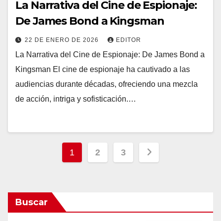
La Narrativa del Cine de Espionaje:
De James Bond a Kingsman
22 DE ENERO DE 2026
EDITOR
La Narrativa del Cine de Espionaje: De James Bond a
Kingsman El cine de espionaje ha cautivado a las
audiencias durante décadas, ofreciendo una mezcla
de acción, intriga y sofisticación.…
Paginación
1
2
3
de
entradas
Buscar