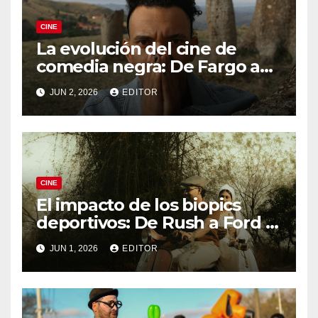
CINE
La evolución del cine de
comedia negra: De Fargo a
Knives Out
JUN 2, 2026
EDITOR
CINE
El impacto de los biopics
deportivos: De Rush a Ford v
Ferrari
JUN 1, 2026
EDITOR