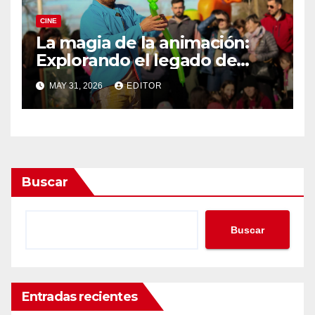
CINE
La magia de la animación:
Explorando el legado de
DreamWorks
MAY 31, 2026
EDITOR
Buscar
Buscar
Entradas recientes