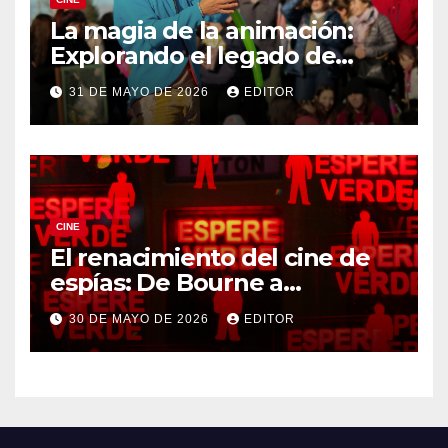
La magia de la animación:
Explorando el legado de
DreamWorks
31 DE MAYO DE 2026
EDITOR
CINE
El renacimiento del cine de
espías: De Bourne a
Treadstone
30 DE MAYO DE 2026
EDITOR