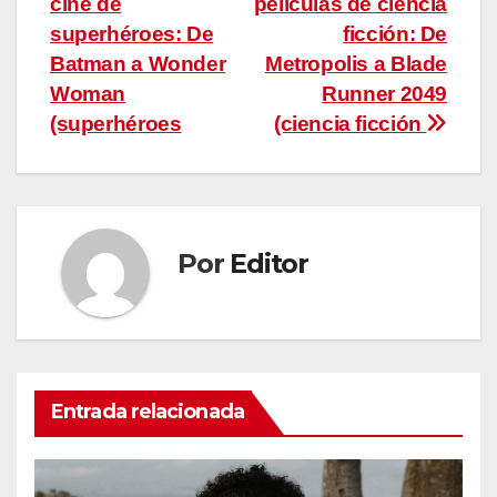
cine de
películas de ciencia
de
superhéroes: De
ficción: De
entradas
Batman a Wonder
Metropolis a Blade
Woman
Runner 2049
(superhéroes
(ciencia ficción
Por
Editor
Entrada relacionada