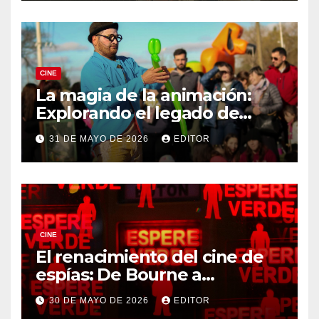
CINE
La magia de la animación:
Explorando el legado de
DreamWorks
31 DE MAYO DE 2026
EDITOR
CINE
El renacimiento del cine de
espías: De Bourne a
Treadstone
30 DE MAYO DE 2026
EDITOR