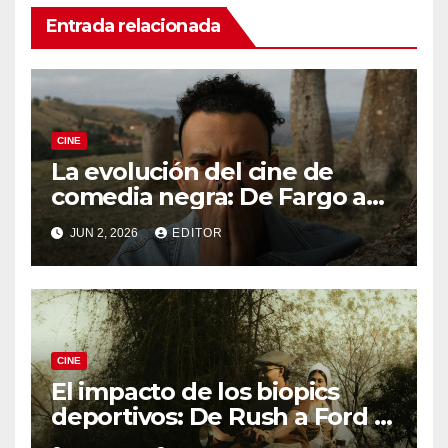
Entrada relacionada
CINE
La evolución del cine de
comedia negra: De Fargo a
Knives Out
JUN 2, 2026
EDITOR
CINE
El impacto de los biopics
deportivos: De Rush a Ford v
Ferrari