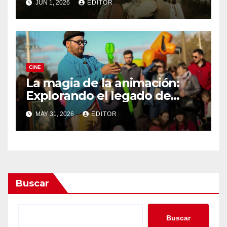
JUN 1, 2026
EDITOR
CINE
La magia de la animación:
Explorando el legado de
DreamWorks
MAY 31, 2026
EDITOR
Buscar
Buscar