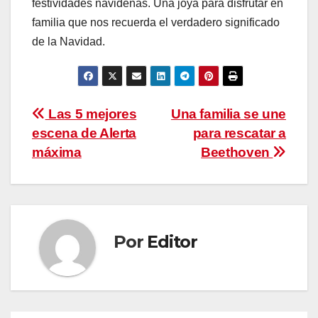
festividades navideñas. Una joya para disfrutar en
familia que nos recuerda el verdadero significado
de la Navidad.
Navegación
Las 5 mejores
Una familia se une
escena de Alerta
para rescatar a
de
máxima
Beethoven
entradas
Por
Editor