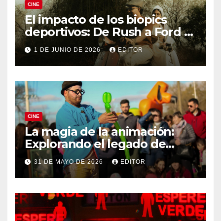
CINE
El impacto de los biopics
deportivos: De Rush a Ford v
Ferrari
1 DE JUNIO DE 2026
EDITOR
CINE
La magia de la animación:
Explorando el legado de
DreamWorks
31 DE MAYO DE 2026
EDITOR