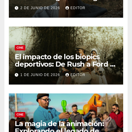
Knives Out
2 DE JUNIO DE 2026
EDITOR
CINE
El impacto de los biopics
deportivos: De Rush a Ford v
Ferrari
1 DE JUNIO DE 2026
EDITOR
CINE
La magia de la animación:
Explorando el legado de