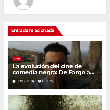
Entrada relacionada
CINE
La evolución del cine de
comedia negra: De Fargo a
Knives Out
JUN 2, 2026
EDITOR