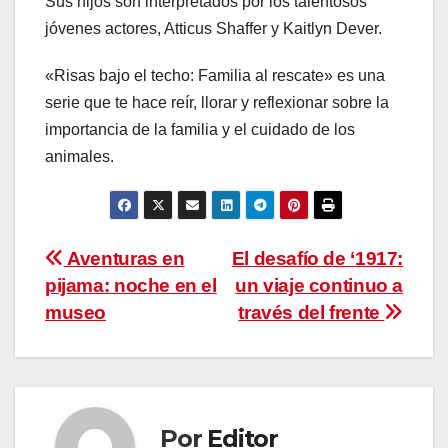
Sus hijos son interpretados por los talentosos
jóvenes actores, Atticus Shaffer y Kaitlyn Dever.
«Risas bajo el techo: Familia al rescate» es una
serie que te hace reír, llorar y reflexionar sobre la
importancia de la familia y el cuidado de los
animales.
Navegación
Aventuras en
El desafío de ‘1917:
pijama: noche en el
un viaje continuo a
de
museo
través del frente
entradas
Por
Editor