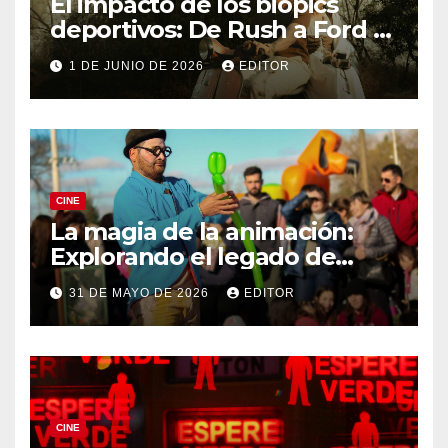
El impacto de los biopics
deportivos: De Rush a Ford v
Ferrari
1 DE JUNIO DE 2026
EDITOR
CINE
La magia de la animación:
Explorando el legado de
DreamWorks
31 DE MAYO DE 2026
EDITOR
CINE