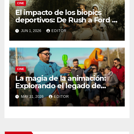
CINE
El impacto de los biopics
deportivos: De Rush a Ford v
Ferrari
JUN 1, 2026
EDITOR
CINE
La magia de la animación:
Explorando el legado de
DreamWorks
MAY 31, 2026
EDITOR