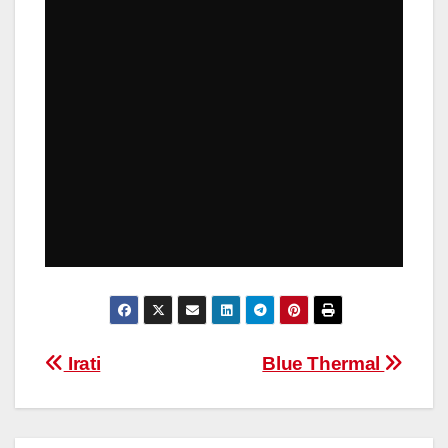
Navegación
Irati
Blue Thermal
de