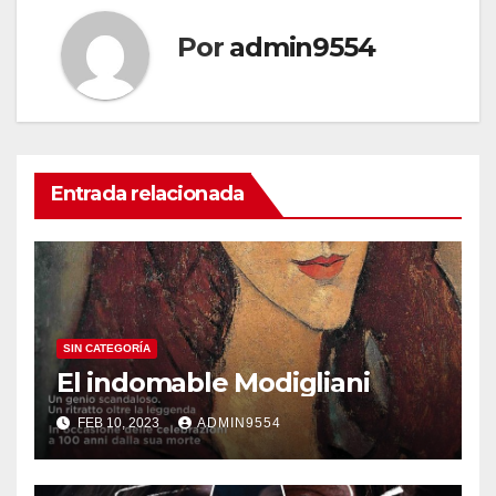
entradas
Por
admin9554
Entrada relacionada
SIN CATEGORÍA
El indomable Modigliani
FEB 10, 2023
ADMIN9554