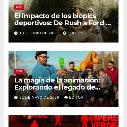
CINE
El impacto de los biopics
deportivos: De Rush a Ford v
Ferrari
1 DE JUNIO DE 2026
EDITOR
CINE
La magia de la animación:
Explorando el legado de
DreamWorks
31 DE MAYO DE 2026
EDITOR