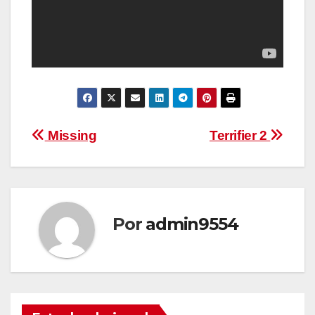
Navegación
Missing
Terrifier 2
de
entradas
Por
admin9554