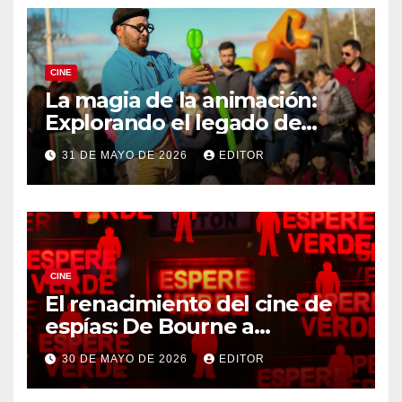
CINE
La magia de la animación:
Explorando el legado de
DreamWorks
31 DE MAYO DE 2026
EDITOR
CINE
El renacimiento del cine de
espías: De Bourne a
Treadstone
30 DE MAYO DE 2026
EDITOR