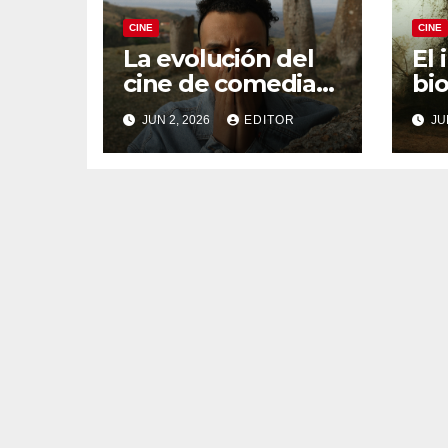
CINE
CINE
La evolución del
El 
cine de comedia
bio
negra: De Fargo a
de
JUN 2, 2026
EDITOR
JU
Knives Out
Ru
Fer