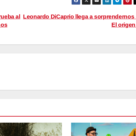
ueba al
Leonardo DiCaprio llega a sorprendernos
ños
El orige