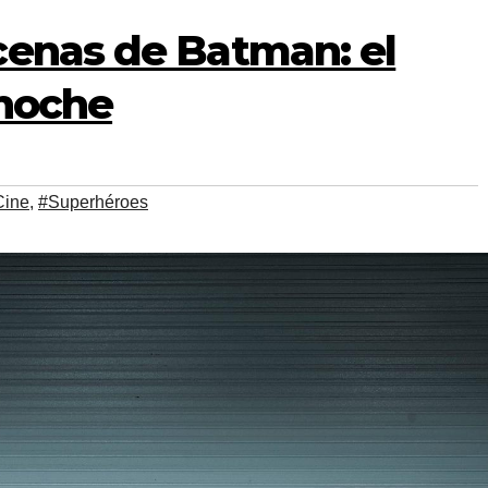
cenas de Batman: el
 noche
Cine
,
#Superhéroes