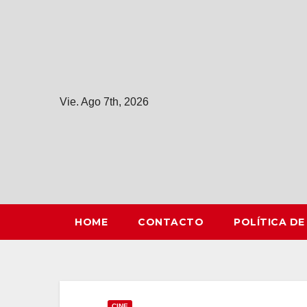
Saltar
al
contenido
Vie. Ago 7th, 2026
HOME
CONTACTO
POLÍTICA DE
CINE