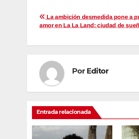
Navegación
La ambición desmedida pone a pr
amor en La La Land: ciudad de sue
de
entradas
Por
Editor
Entrada relacionada