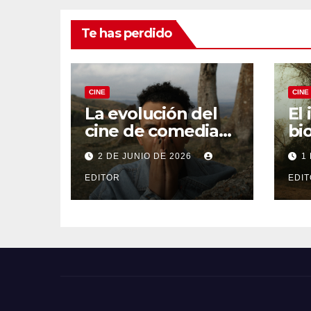
Te has perdido
CINE
CINE
La evolución del
El
cine de comedia
bi
negra: De Fargo a
De
2 DE JUNIO DE 2026
1
Knives Out
Fer
EDITOR
EDI