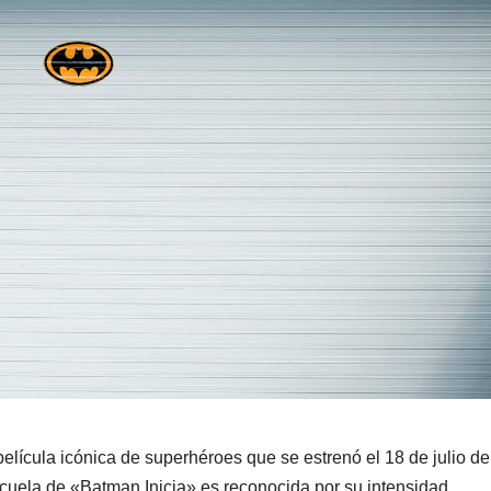
lícula icónica de superhéroes que se estrenó el 18 de julio de
ecuela de «Batman Inicia» es reconocida por su intensidad