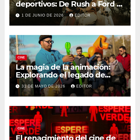
deportivos: De Rush a Ford v
Ferrari
1 DE JUNIO DE 2026
EDITOR
CINE
La magia de la animación:
Explorando el legado de
DreamWorks
31 DE MAYO DE 2026
EDITOR
CINE
El renacimiento del cine de