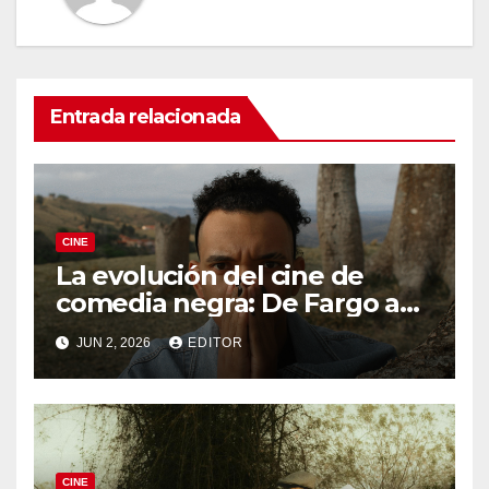
Entrada relacionada
CINE
La evolución del cine de
comedia negra: De Fargo a
Knives Out
JUN 2, 2026
EDITOR
CINE