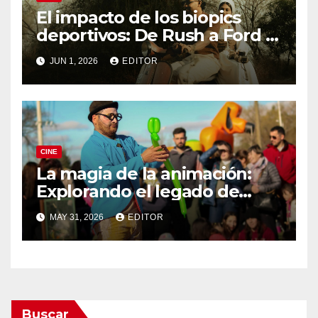
El impacto de los biopics
deportivos: De Rush a Ford v
Ferrari
JUN 1, 2026
EDITOR
CINE
La magia de la animación:
Explorando el legado de
DreamWorks
MAY 31, 2026
EDITOR
Buscar