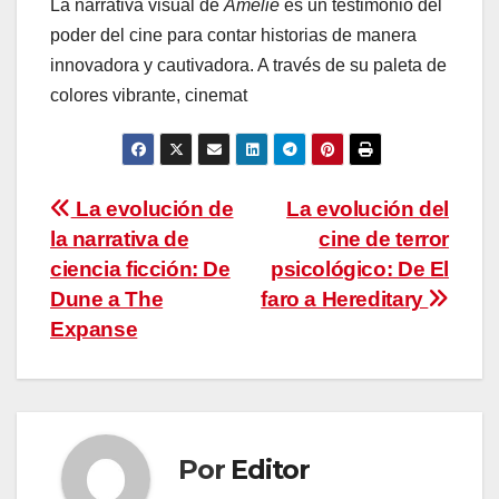
La narrativa visual de
Amélie
es un testimonio del
poder del cine para contar historias de manera
innovadora y cautivadora. A través de su paleta de
colores vibrante, cinemat
Navegación
La evolución de
La evolución del
la narrativa de
cine de terror
de
ciencia ficción: De
psicológico: De El
entradas
Dune a The
faro a Hereditary
Expanse
Por
Editor