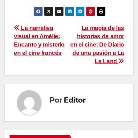
Navegación
La narrativa
La magia de las
visual en Amélie:
historias de amor
de
Encanto y misterio
en el cine: De Diario
entradas
en el cine francés
de una pasión a La
La Land
Por
Editor