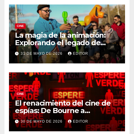
CINE
La magia de la animación:
Explorando el legado de
DreamWorks
31 DE MAYO DE 2026
EDITOR
CINE
El renacimiento del cine de
espías: De Bourne a
Treadstone
30 DE MAYO DE 2026
EDITOR