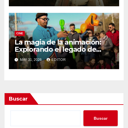
CINE
La magia de la animación:
Explorando el legado de
DreamWorks
MAY 31, 2026
EDITOR
Buscar
Buscar