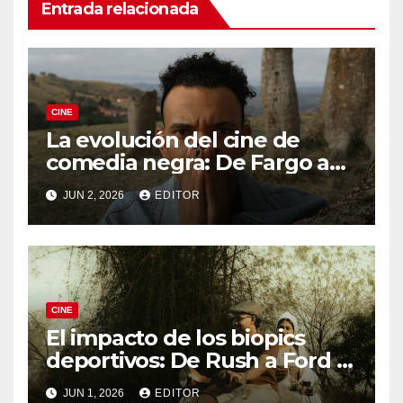
Entrada relacionada
CINE
La evolución del cine de
comedia negra: De Fargo a
Knives Out
JUN 2, 2026
EDITOR
CINE
El impacto de los biopics
deportivos: De Rush a Ford v
Ferrari
JUN 1, 2026
EDITOR