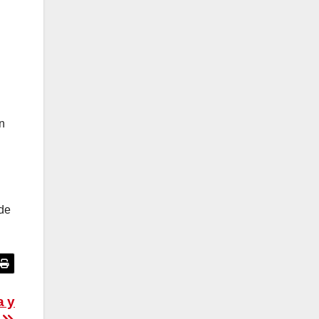
n
 de
a y