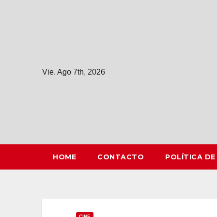
Saltar
al
contenido
Vie. Ago 7th, 2026
HOME
CONTACTO
POLÍTICA DE
CINE