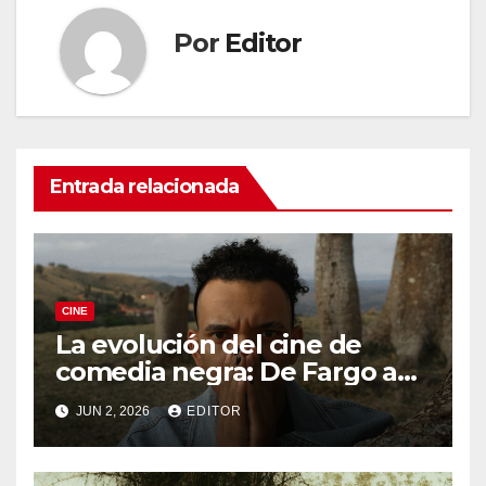
Por
Editor
Entrada relacionada
CINE
La evolución del cine de
comedia negra: De Fargo a
Knives Out
JUN 2, 2026
EDITOR