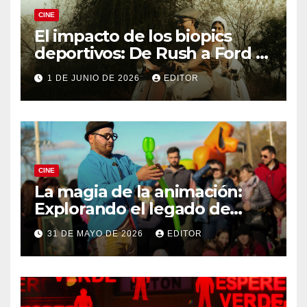
CINE
El impacto de los biopics
deportivos: De Rush a Ford v
Ferrari
1 DE JUNIO DE 2026
EDITOR
CINE
La magia de la animación:
Explorando el legado de
DreamWorks
31 DE MAYO DE 2026
EDITOR