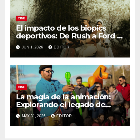
CINE
El impacto de los biopics
deportivos: De Rush a Ford v
Ferrari
JUN 1, 2026
EDITOR
CINE
La magia de la animación:
Explorando el legado de
DreamWorks
MAY 31, 2026
EDITOR