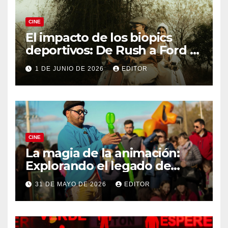
CINE
El impacto de los biopics
deportivos: De Rush a Ford v
Ferrari
1 DE JUNIO DE 2026
EDITOR
CINE
La magia de la animación:
Explorando el legado de
DreamWorks
31 DE MAYO DE 2026
EDITOR