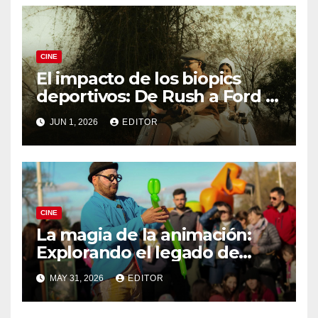
CINE
El impacto de los biopics
deportivos: De Rush a Ford v
Ferrari
JUN 1, 2026
EDITOR
CINE
La magia de la animación:
Explorando el legado de
DreamWorks
MAY 31, 2026
EDITOR