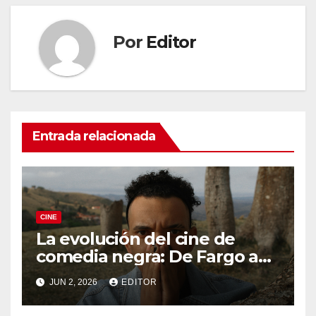
Por
Editor
Entrada relacionada
CINE
La evolución del cine de
comedia negra: De Fargo a
Knives Out
JUN 2, 2026
EDITOR