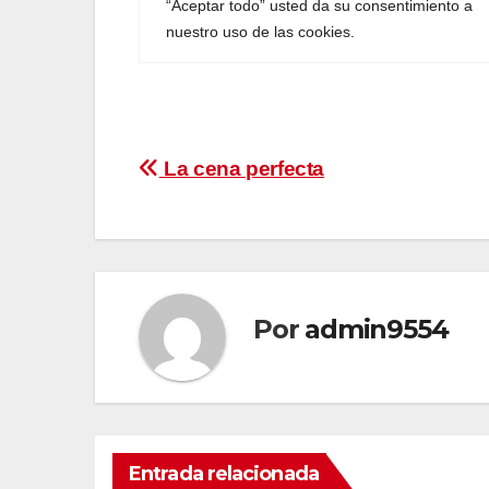
Navegación
La cena perfecta
de
entradas
Por
admin9554
Entrada relacionada