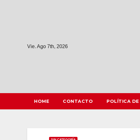
Saltar
al
contenido
Vie. Ago 7th, 2026
HOME
CONTACTO
POLÍTICA DE
SIN CATEGORÍA