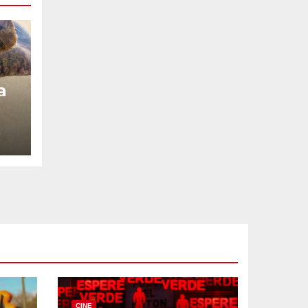
a
4
CINE