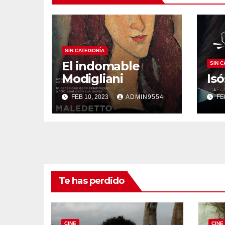
SIN CATEGORÍA
El indomable
SIN 
Modigliani
Isó
FEB 10, 2023
ADMIN9554
FE
Te has perdido
CINE
CINE