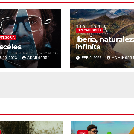
SIN CATEGORÍA
Iberia, naturalez
CATEGORÍA
sceles
infinita
B 10, 2023
ADMIN9554
FEB 9, 2023
ADMIN955
CINE