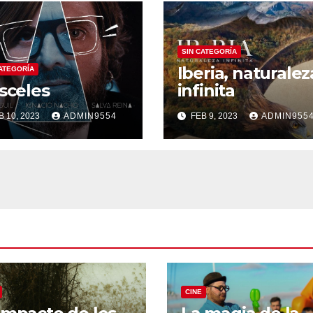
SIN CATEGORÍA
Iberia, naturalez
CATEGORÍA
sceles
infinita
B 10, 2023
ADMIN9554
FEB 9, 2023
ADMIN955
CINE