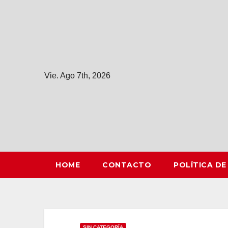
Saltar
al
contenido
Vie. Ago 7th, 2026
HOME
CONTACTO
POLÍTICA DE
SIN CATEGORÍA