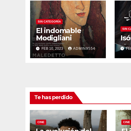
SIN CATEGORÍA
El indomable
SIN 
Modigliani
Isó
FEB 10, 2023
ADMIN9554
FE
Te has perdido
CINE
CINE