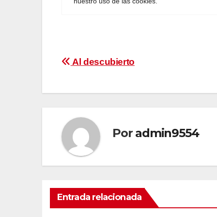
Navegación
Al descubierto
de
entradas
Por
admin9554
Entrada relacionada