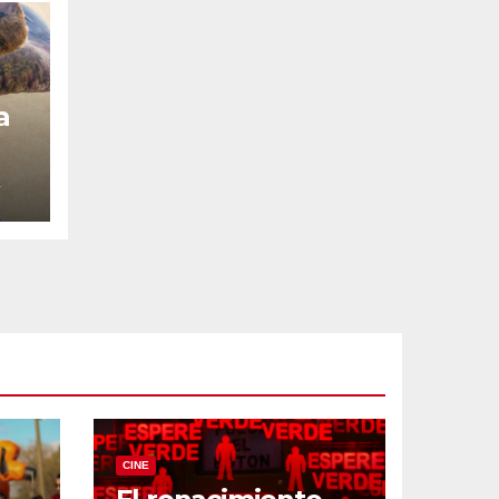
a
4
CINE