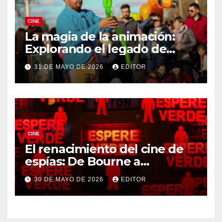
CINE
La magia de la animación:
Explorando el legado de
DreamWorks
31 DE MAYO DE 2026
EDITOR
CINE
El renacimiento del cine de
espías: De Bourne a
Treadstone
30 DE MAYO DE 2026
EDITOR