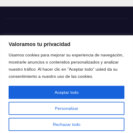
Valoramos tu privacidad
Usamos cookies para mejorar su experiencia de navegación,
mostrarle anuncios o contenidos personalizados y analizar
nuestro tráfico. Al hacer clic en “Aceptar todo” usted da su
consentimiento a nuestro uso de las cookies.
Aceptar todo
Funciona gracias a WordPress
|
Tema: News Way por
Themeansar
.
Personalizar
Home
Contacto
Política de privacidad
Rechazar todo