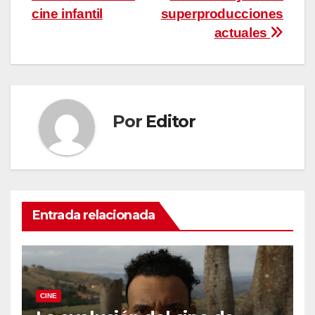
entradas
cine infantil
superproducciones
actuales
Por
Editor
Entrada relacionada
CINE