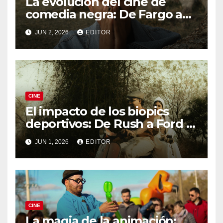
La evolución del cine de
comedia negra: De Fargo a
Knives Out
JUN 2, 2026
EDITOR
CINE
El impacto de los biopics
deportivos: De Rush a Ford v
Ferrari
JUN 1, 2026
EDITOR
CINE
La magia de la animación: