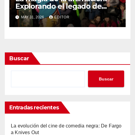
Explorando el legado de
DreamWorks
MAY 31, 2026
EDITOR
Buscar
Buscar
Entradas recientes
La evolución del cine de comedia negra: De Fargo
a Knives Out