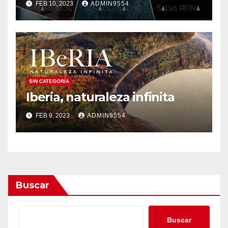
FEB 10, 2023
ADMIN9554
SIN CATEGORÍA
Iberia, naturaleza infinita
FEB 9, 2023
ADMIN9554
Buscar
Buscar