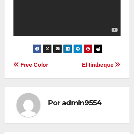
Navegación
Free Color
El tirabeque
de
entradas
Por
admin9554