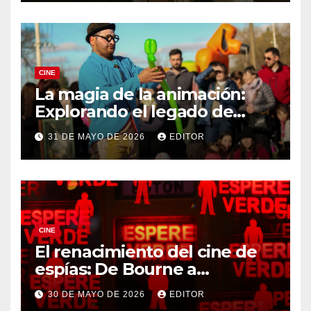
CINE
La magia de la animación:
Explorando el legado de
DreamWorks
31 DE MAYO DE 2026
EDITOR
CINE
El renacimiento del cine de
espías: De Bourne a
Treadstone
30 DE MAYO DE 2026
EDITOR