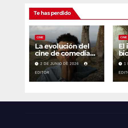
Te has perdido
CINE
CINE
La evolución del
El
cine de comedia
bi
negra: De Fargo a
De
2 DE JUNIO DE 2026
1
Knives Out
Fer
EDITOR
EDI