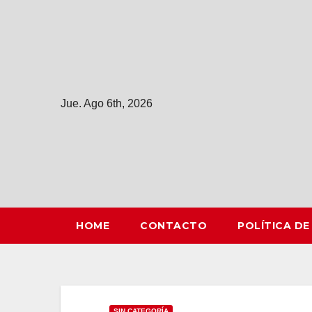
Saltar
al
contenido
Jue. Ago 6th, 2026
HOME
CONTACTO
POLÍTICA DE
SIN CATEGORÍA