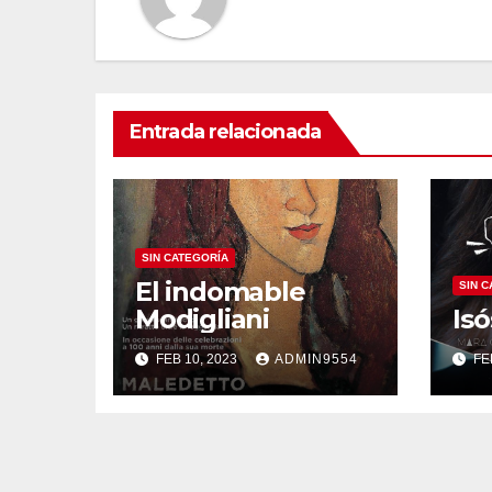
Entrada relacionada
SIN CATEGORÍA
El indomable
SIN 
Modigliani
Isó
FEB 10, 2023
ADMIN9554
FE