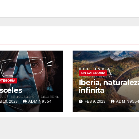
SIN CATEGORÍA
Iberia, naturalez
CATEGORÍA
sceles
infinita
B 10, 2023
ADMIN9554
FEB 9, 2023
ADMIN955