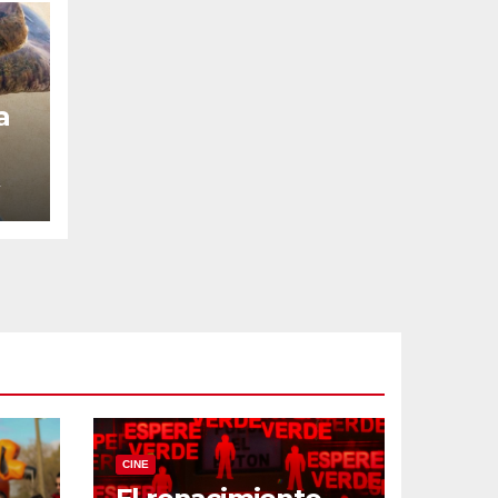
a
4
CINE