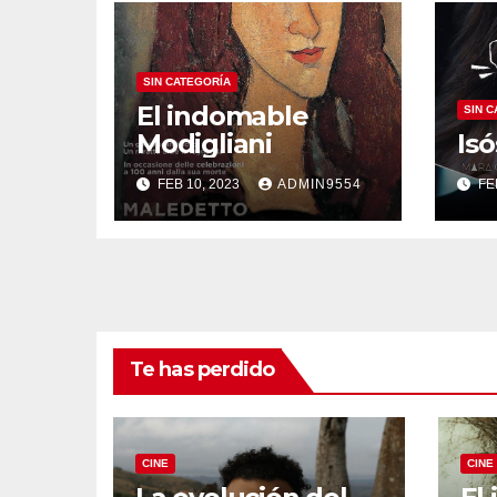
SIN CATEGORÍA
El indomable
SIN 
Modigliani
Isó
FEB 10, 2023
ADMIN9554
FE
Te has perdido
CINE
CINE