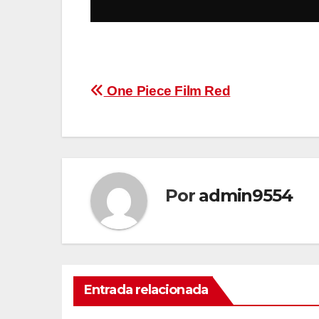
Navegación
One Piece Film Red
de
entradas
Por
admin9554
Entrada relacionada