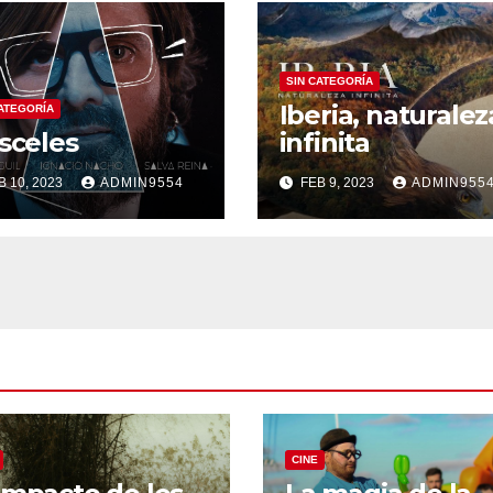
SIN CATEGORÍA
Iberia, naturalez
CATEGORÍA
sceles
infinita
B 10, 2023
ADMIN9554
FEB 9, 2023
ADMIN955
CINE