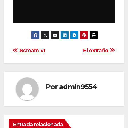
Navegación
Scream VI
El extraño
de
entradas
Por
admin9554
Entrada relacionada