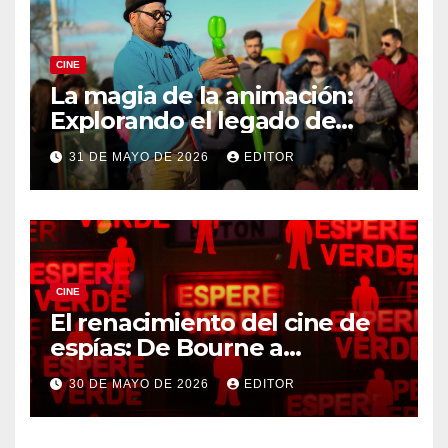
CINE
La magia de la animación:
Explorando el legado de
DreamWorks
31 DE MAYO DE 2026
EDITOR
CINE
El renacimiento del cine de
espías: De Bourne a
Treadstone
30 DE MAYO DE 2026
EDITOR