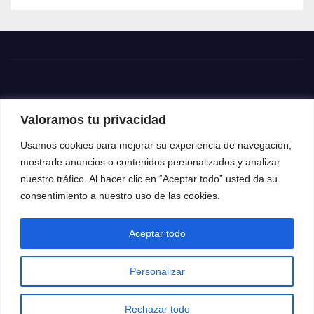
Valoramos tu privacidad
Usamos cookies para mejorar su experiencia de navegación,
mostrarle anuncios o contenidos personalizados y analizar
nuestro tráfico. Al hacer clic en “Aceptar todo” usted da su
consentimiento a nuestro uso de las cookies.
Aceptar todo
Funciona gracias a WordPress
|
Tema: News Way por
Themeansar
.
Personalizar
Home
Contacto
Política de privacidad
Rechazar todo