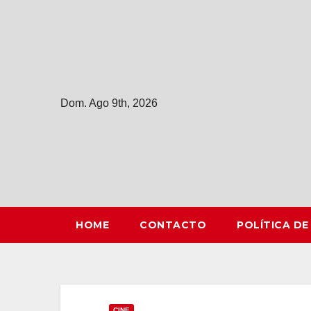
Saltar
al
contenido
Dom. Ago 9th, 2026
HOME
CONTACTO
POLÍTICA DE
CINE