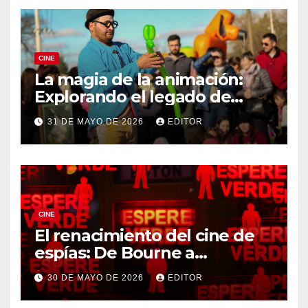
CINE
La magia de la animación:
Explorando el legado de
DreamWorks
31 DE MAYO DE 2026
EDITOR
CINE
El renacimiento del cine de
espías: De Bourne a
Treadstone
30 DE MAYO DE 2026
EDITOR