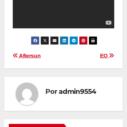
Navegación
Aftersun
EO
de
entradas
Por
admin9554