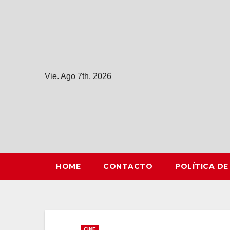
Saltar
al
contenido
Vie. Ago 7th, 2026
HOME
CONTACTO
POLÍTICA DE
CINE