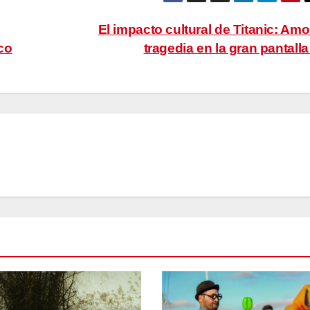
El impacto cultural de Titanic: Amo
ico
tragedia en la gran pantall