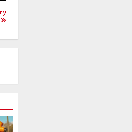
r y
a