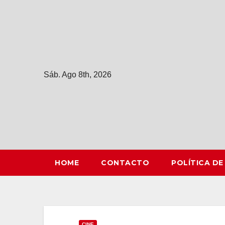
Saltar
al
contenido
Sáb. Ago 8th, 2026
HOME
CONTACTO
POLÍTICA DE
CINE