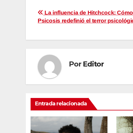
Navegación
La influencia de Hitchcock: Cómo
Psicosis redefinió el terror psicológ
de
entradas
Por
Editor
Entrada relacionada