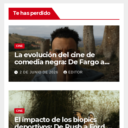
Te has perdido
CINE
La evolución del cine de
comedia negra: De Fargo a
Knives Out
2 DE JUNIO DE 2026
EDITOR
CINE
El impacto de los biopics
deportivos: De Rush a Ford v