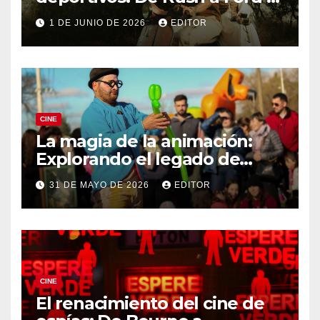
Ferrari
1 DE JUNIO DE 2026
EDITOR
CINE
La magia de la animación:
Explorando el legado de
DreamWorks
31 DE MAYO DE 2026
EDITOR
CINE
El renacimiento del cine de