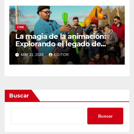
CINE
La magia de la animación:
Explorando el legado de
DreamWorks
MAY 31, 2026
EDITOR
Buscar
Buscar