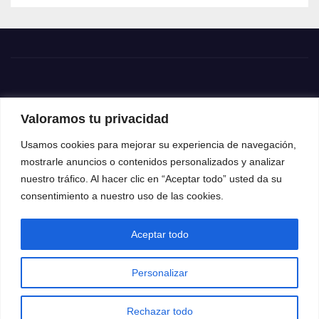
Valoramos tu privacidad
Usamos cookies para mejorar su experiencia de navegación,
mostrarle anuncios o contenidos personalizados y analizar
nuestro tráfico. Al hacer clic en “Aceptar todo” usted da su
consentimiento a nuestro uso de las cookies.
Aceptar todo
Funciona gracias a WordPress
|
Tema: News Way por
Themeansar
.
Personalizar
Home
Contacto
Política de privacidad
Rechazar todo