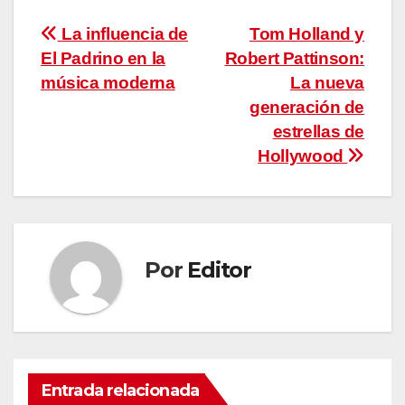
Navegación
La influencia de
Tom Holland y
El Padrino en la
Robert Pattinson:
de
música moderna
La nueva
entradas
generación de
estrellas de
Hollywood
Por
Editor
Entrada relacionada