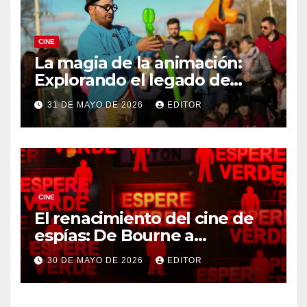
CINE
La magia de la animación:
Explorando el legado de
DreamWorks
31 DE MAYO DE 2026
EDITOR
CINE
El renacimiento del cine de
espías: De Bourne a
Treadstone
30 DE MAYO DE 2026
EDITOR