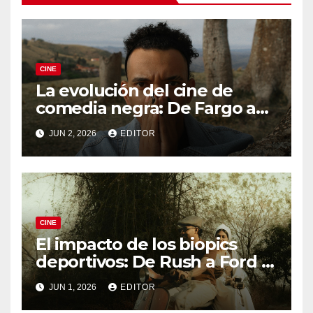
CINE
La evolución del cine de
comedia negra: De Fargo a
Knives Out
JUN 2, 2026
EDITOR
CINE
El impacto de los biopics
deportivos: De Rush a Ford v
Ferrari
JUN 1, 2026
EDITOR