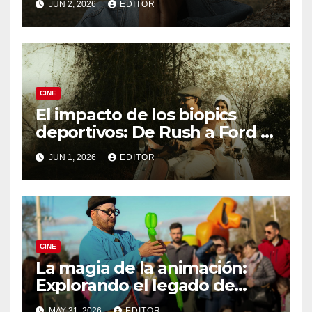
JUN 2, 2026
EDITOR
CINE
El impacto de los biopics
deportivos: De Rush a Ford v
Ferrari
JUN 1, 2026
EDITOR
CINE
La magia de la animación:
Explorando el legado de
DreamWorks
MAY 31, 2026
EDITOR