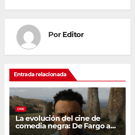
Por
Editor
Entrada relacionada
CINE
La evolución del cine de
comedia negra: De Fargo a
Knives Out