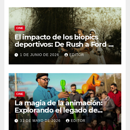
CINE
El impacto de los biopics
deportivos: De Rush a Ford v
Ferrari
1 DE JUNIO DE 2026
EDITOR
CINE
La magia de la animación:
Explorando el legado de
DreamWorks
31 DE MAYO DE 2026
EDITOR