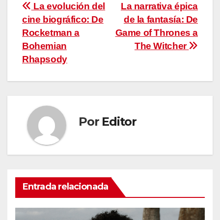
Navegación
La evolución del
La narrativa épica
cine biográfico: De
de la fantasía: De
de
Rocketman a
Game of Thrones a
entradas
Bohemian
The Witcher
Rhapsody
Por
Editor
Entrada relacionada