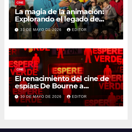
CINE
La magia de la animación:
Explorando el legado de
DreamWorks
31 DE MAYO DE 2026
EDITOR
CINE
El renacimiento del cine de
espías: De Bourne a
Treadstone
30 DE MAYO DE 2026
EDITOR