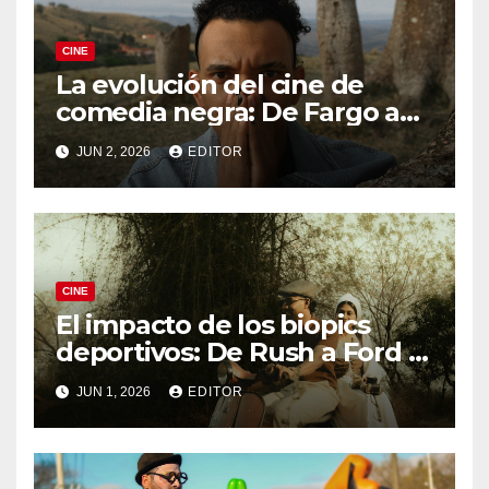
CINE
La evolución del cine de
comedia negra: De Fargo a
Knives Out
JUN 2, 2026
EDITOR
CINE
El impacto de los biopics
deportivos: De Rush a Ford v
Ferrari
JUN 1, 2026
EDITOR