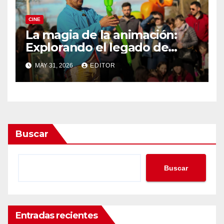
CINE
La magia de la animación:
Explorando el legado de
DreamWorks
MAY 31, 2026
EDITOR
Buscar
Buscar
Entradas recientes