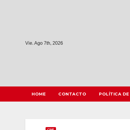
Saltar
al
contenido
Vie. Ago 7th, 2026
HOME
CONTACTO
POLÍTICA DE
CINE