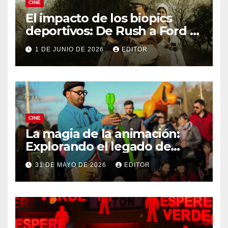
CINE
El impacto de los biopics
deportivos: De Rush a Ford v
Ferrari
1 DE JUNIO DE 2026
EDITOR
CINE
La magia de la animación:
Explorando el legado de
DreamWorks
31 DE MAYO DE 2026
EDITOR