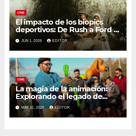
CINE
El impacto de los biopics
deportivos: De Rush a Ford v
Ferrari
JUN 1, 2026
EDITOR
CINE
La magia de la animación:
Explorando el legado de
DreamWorks
MAY 31, 2026
EDITOR