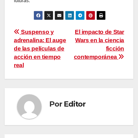
futuras.
Navegación
Suspenso y
El impacto de Star
adrenalina: El auge
Wars en la ciencia
de
de las películas de
ficción
entradas
acción en tiempo
contemporánea
real
Por
Editor