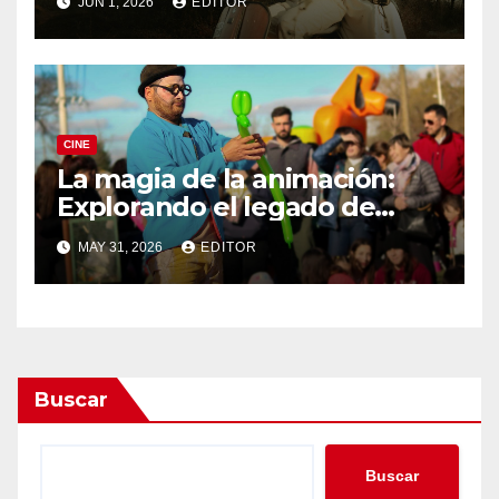
JUN 1, 2026
EDITOR
CINE
La magia de la animación:
Explorando el legado de
DreamWorks
MAY 31, 2026
EDITOR
Buscar
Buscar