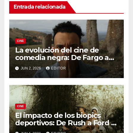
Entrada relacionada
CINE
La evolución del cine de
comedia negra: De Fargo a
Knives Out
JUN 2, 2026
EDITOR
CINE
El impacto de los biopics
deportivos: De Rush a Ford v
Ferrari