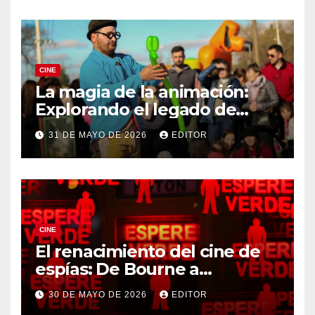
CINE
La magia de la animación:
Explorando el legado de
DreamWorks
31 DE MAYO DE 2026
EDITOR
CINE
El renacimiento del cine de
espías: De Bourne a
Treadstone
30 DE MAYO DE 2026
EDITOR