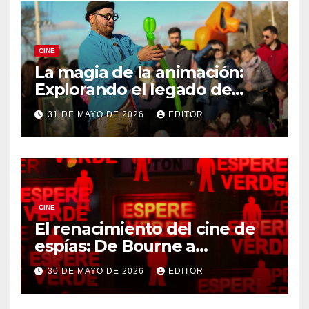
CINE
La magia de la animación:
Explorando el legado de
DreamWorks
31 DE MAYO DE 2026
EDITOR
CINE
El renacimiento del cine de
espías: De Bourne a
Treadstone
30 DE MAYO DE 2026
EDITOR