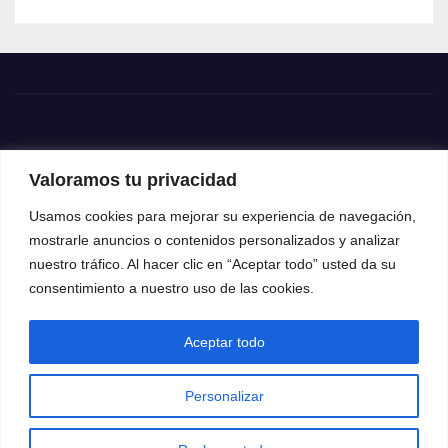
Valoramos tu privacidad
Usamos cookies para mejorar su experiencia de navegación,
mostrarle anuncios o contenidos personalizados y analizar
nuestro tráfico. Al hacer clic en “Aceptar todo” usted da su
consentimiento a nuestro uso de las cookies.
Aceptar todo
Funciona gracias a WordPress
|
Tema: News Way por
Themeansar
.
Personalizar
Home
Contacto
Política de privacidad