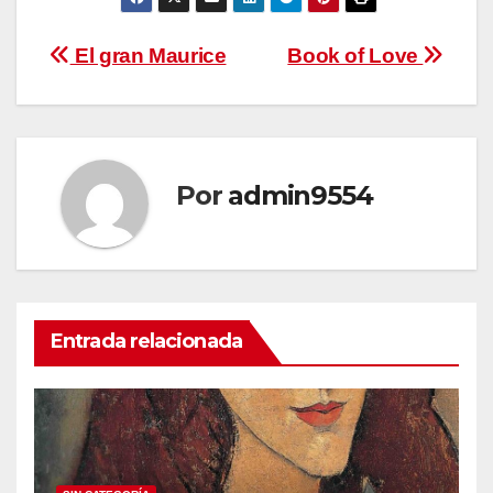
Navegación
El gran Maurice
Book of Love
de
entradas
Por
admin9554
Entrada relacionada