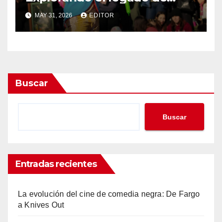
DreamWorks
MAY 31, 2026
EDITOR
Buscar
Buscar
Entradas recientes
La evolución del cine de comedia negra: De Fargo
a Knives Out