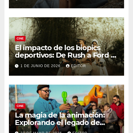
CINE
El impacto de los biopics
deportivos: De Rush a Ford v
Ferrari
1 DE JUNIO DE 2026
EDITOR
CINE
La magia de la animación:
Explorando el legado de
DreamWorks