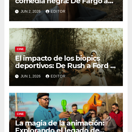
comedia negra: De Fargo a
Knives Out
JUN 2, 2026
EDITOR
CINE
El impacto de los biopics
deportivos: De Rush a Ford v
Ferrari
JUN 1, 2026
EDITOR
CINE
La magia de la animación:
Explorando el legado de