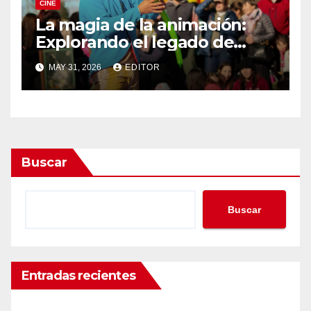
CINE
La magia de la animación:
Explorando el legado de
DreamWorks
MAY 31, 2026
EDITOR
Buscar
Buscar
Entradas recientes