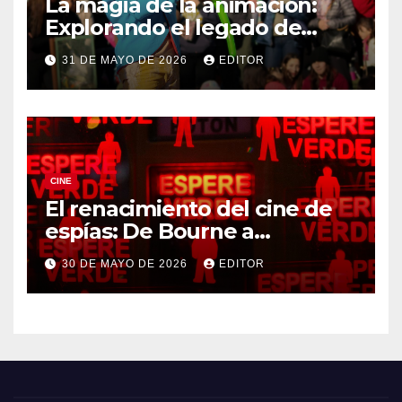
La magia de la animación:
Explorando el legado de
DreamWorks
31 DE MAYO DE 2026
EDITOR
CINE
El renacimiento del cine de
espías: De Bourne a
Treadstone
30 DE MAYO DE 2026
EDITOR