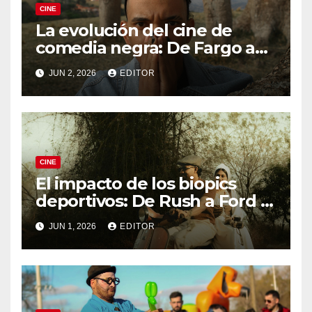
CINE
La evolución del cine de
comedia negra: De Fargo a
Knives Out
JUN 2, 2026
EDITOR
CINE
El impacto de los biopics
deportivos: De Rush a Ford v
Ferrari
JUN 1, 2026
EDITOR