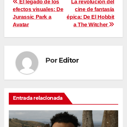
Navegación
El legado de los
La revolución del
efectos visuales: De
cine de fantasía
de
Jurassic Park a
épica: De El Hobbit
entradas
Avatar
a The Witcher
Por
Editor
Entrada relacionada