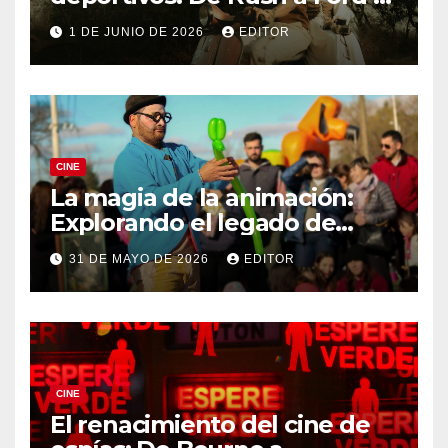
Ferrari
1 DE JUNIO DE 2026
EDITOR
CINE
La magia de la animación:
Explorando el legado de
DreamWorks
31 DE MAYO DE 2026
EDITOR
CINE
El renacimiento del cine de