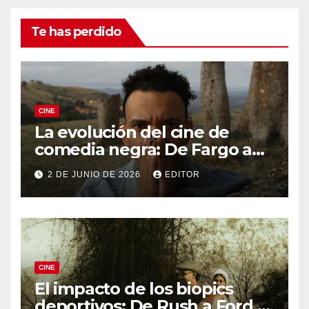
Te has perdido
CINE
La evolución del cine de
comedia negra: De Fargo a
Knives Out
2 DE JUNIO DE 2026
EDITOR
CINE
El impacto de los biopics
deportivos: De Rush a Ford v