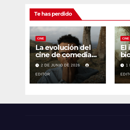
Te has perdido
CINE
CINE
La evolución del
El
cine de comedia
bi
negra: De Fargo a
De
2 DE JUNIO DE 2026
1
Knives Out
Fer
EDITOR
EDI