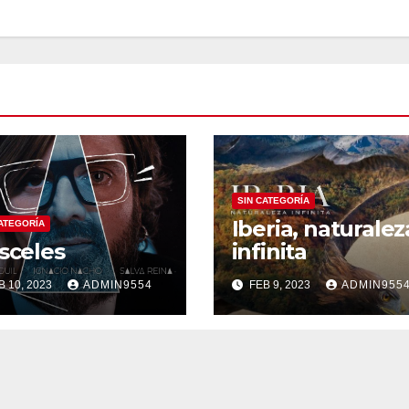
SIN CATEGORÍA
Iberia, naturalez
CATEGORÍA
sceles
infinita
B 10, 2023
ADMIN9554
FEB 9, 2023
ADMIN955