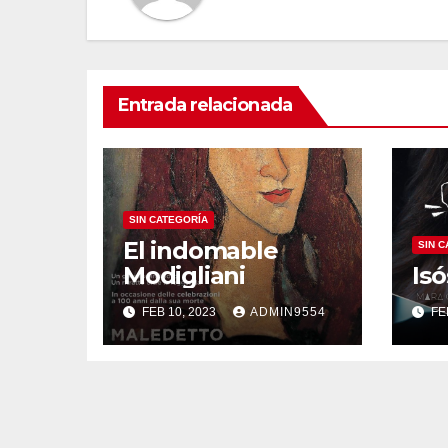
Entrada relacionada
SIN CATEGORÍA
El indomable
SIN 
Modigliani
Isó
FEB 10, 2023
ADMIN9554
FE