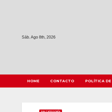
Saltar
al
contenido
Sáb. Ago 8th, 2026
HOME
CONTACTO
POLÍTICA DE
SIN CATEGORÍA