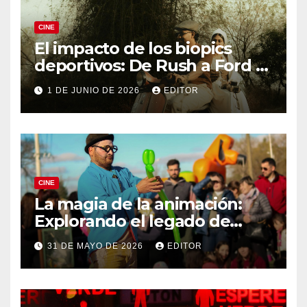
CINE
El impacto de los biopics
deportivos: De Rush a Ford v
Ferrari
1 DE JUNIO DE 2026
EDITOR
CINE
La magia de la animación:
Explorando el legado de
DreamWorks
31 DE MAYO DE 2026
EDITOR