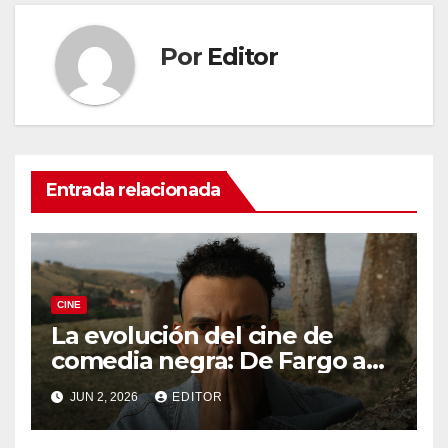
Por
Editor
Entrada relacionada
CINE
La evolución del cine de
comedia negra: De Fargo a
Knives Out
JUN 2, 2026
EDITOR