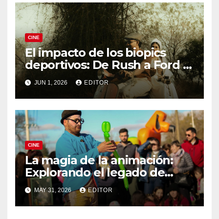
CINE
El impacto de los biopics
deportivos: De Rush a Ford v
Ferrari
JUN 1, 2026
EDITOR
CINE
La magia de la animación:
Explorando el legado de
DreamWorks
MAY 31, 2026
EDITOR