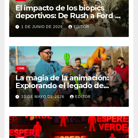
El impacto de los biopics
deportivos: De Rush a Ford v
Ferrari
1 DE JUNIO DE 2026
EDITOR
CINE
La magia de la animación:
Explorando el legado de
DreamWorks
31 DE MAYO DE 2026
EDITOR