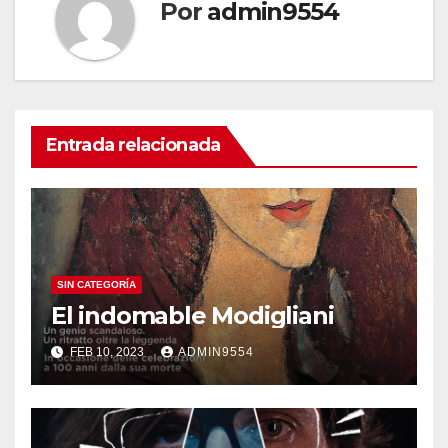
Por
admin9554
Entrada relacionada
SIN CATEGORÍA
El indomable Modigliani
FEB 10, 2023
ADMIN9554