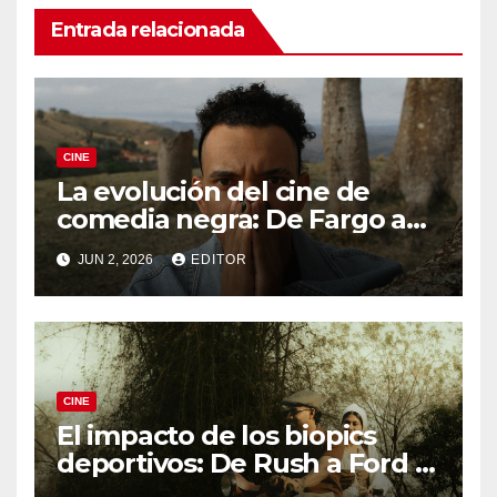
Entrada relacionada
CINE
La evolución del cine de
comedia negra: De Fargo a
Knives Out
JUN 2, 2026
EDITOR
CINE
El impacto de los biopics
deportivos: De Rush a Ford v
Ferrari