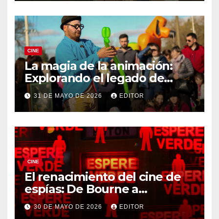
CINE
La magia de la animación:
Explorando el legado de
DreamWorks
31 DE MAYO DE 2026
EDITOR
CINE
El renacimiento del cine de
espías: De Bourne a
Treadstone
30 DE MAYO DE 2026
EDITOR