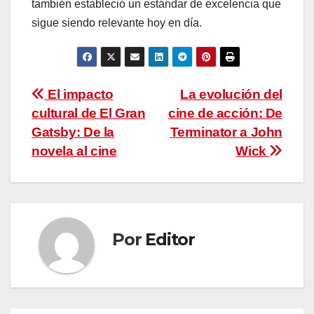
también estableció un estándar de excelencia que
sigue siendo relevante hoy en día.
Navegación
El impacto
La evolución del
cultural de El Gran
cine de acción: De
de
Gatsby: De la
Terminator a John
entradas
novela al cine
Wick
Por
Editor