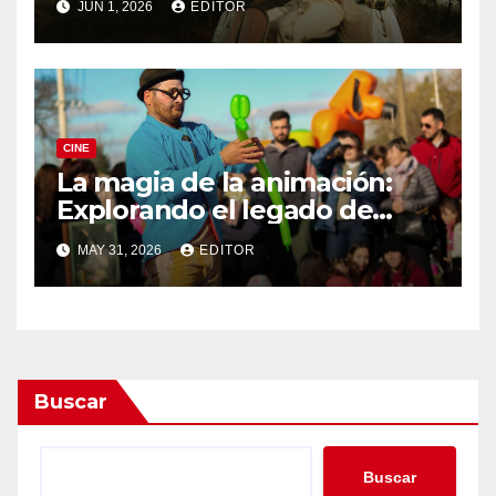
JUN 1, 2026
EDITOR
CINE
La magia de la animación:
Explorando el legado de
DreamWorks
MAY 31, 2026
EDITOR
Buscar
Buscar